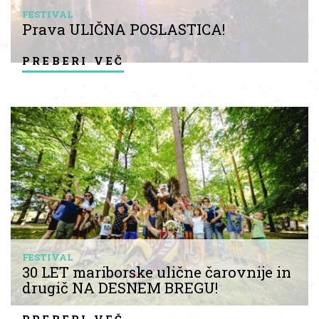
FESTIVAL
Prava ULIČNA POSLASTICA!
preberi več
FESTIVAL
30 LET mariborske ulične čarovnije in
drugič NA DESNEM BREGU!
preberi več