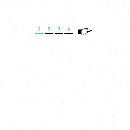
Številčenje prispevkov
1
2
3
4
>