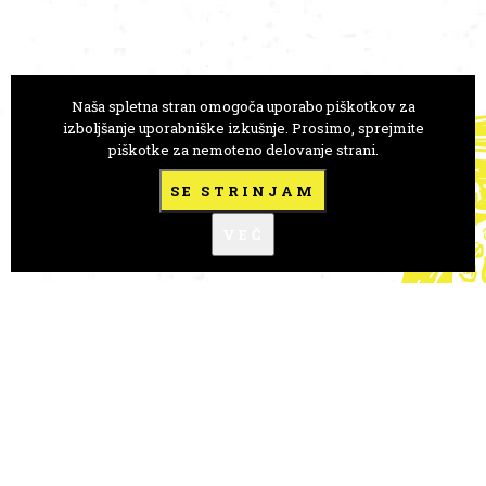
Naša spletna stran omogoča uporabo piškotkov za
GLEDALIŠČE ANE MONRO
izboljšanje uporabniške izkušnje. Prosimo, sprejmite
piškotke za nemoteno delovanje strani.
Trg Prekomorskih brigad 1
1000 Ljubljana, Slovenija
SE STRINJAM
+386 41 723 146
VEČ
goro.anamonro@gmail.com
FLICKR
A-novice
FESTIVALI
PRENOS ZNANJA
KREACIJA
MEDNARODNO