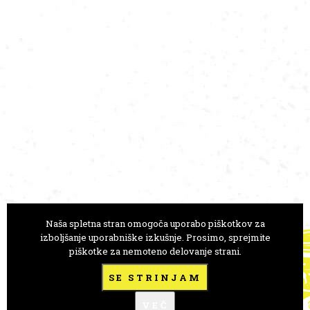
Naša spletna stran omogoča uporabo piškotkov za
GLEDALIŠČE ANE MONRO
izboljšanje uporabniške izkušnje. Prosimo, sprejmite
piškotke za nemoteno delovanje strani.
Trg Prekomorskih brigad 1
1000 Ljubljana, Slovenija
SE STRINJAM
+386 41 723 146
VEČ