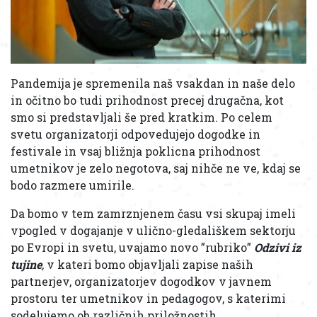
Pandemija je spremenila naš vsakdan in naše delo
in očitno bo tudi prihodnost precej drugačna, kot
smo si predstavljali še pred kratkim. Po celem
svetu organizatorji odpovedujejo dogodke in
festivale in vsaj bližnja poklicna prihodnost
umetnikov je zelo negotova, saj nihče ne ve, kdaj se
bodo razmere umirile.
Da bomo v tem zamrznjenem času vsi skupaj imeli
vpogled v dogajanje v ulično-gledališkem sektorju
po Evropi in svetu, uvajamo novo ”rubriko”
Odzivi iz
tujine
,
v kateri bomo objavljali zapise naših
partnerjev, organizatorjev dogodkov v javnem
prostoru ter umetnikov in pedagogov, s katerimi
sodelujemo ob različnih priložnostih.