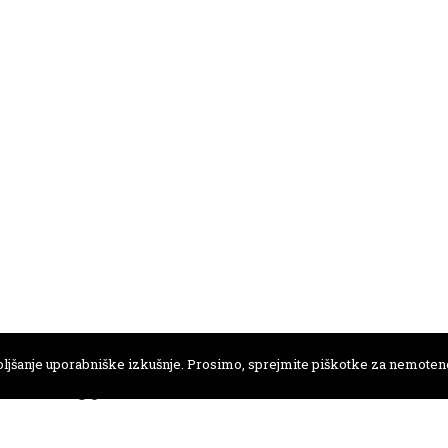
ljšanje uporabniške izkušnje. Prosimo, sprejmite piškotke za nemoteno
41 723 146
FLICKR
A-novic
.anamonro@gmail.com