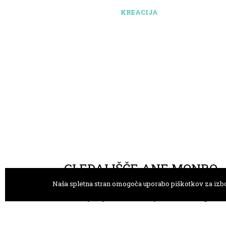
KREACIJA
GLEDALIŠČE ANE MONRO
Naša spletna stran omogoča uporabo piškotkov za izbo
Trg Prekomorskih brigad 1
+386 
1000 Ljubljana, Slovenija
goro