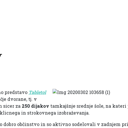
v
mo predstavo
Tabletol
čje dvorane, tj. v
in sicer za
250 dijakov
tamkajšnje srednje šole, na kateri
poklicnega in strokovnega izobraževanja.
elo dobro občinstvo in so aktivno sodelovali v zadnjem pr