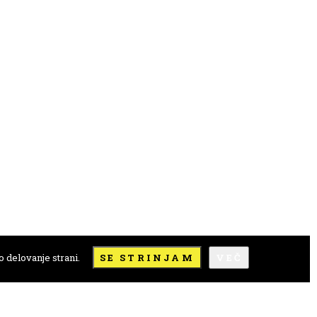
 delovanje strani.
SE STRINJAM
VEČ
e