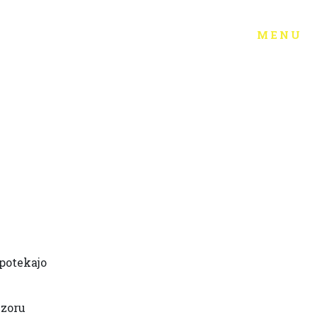
menu
 potekajo
izoru