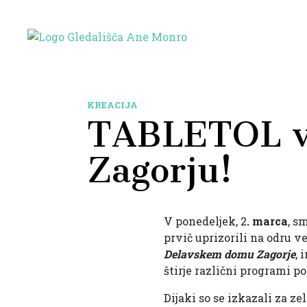
KREACIJA
TABLETOL 
Zagorju!
V ponedeljek, 2
. marca
, s
prvič uprizorili na odru ve
Delavskem domu Zagorje
, 
štirje različni programi 
Dijaki so se izkazali za z