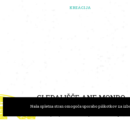
KREACIJA
GLEDALIŠČE ANE MONRO
Naša spletna stran omogoča uporabo piškotkov za izbo
Trg Prekomorskih brigad 1
+386 
1000 Ljubljana, Slovenija
goro