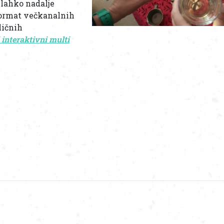
 lahko nadalje
format večkanalnih
ličnih
interaktivni multi