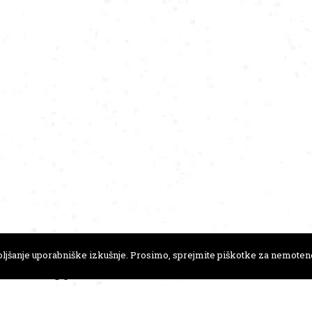
ljšanje uporabniške izkušnje. Prosimo, sprejmite piškotke za nemoteno
41 723 146
FLICKR
A-novic
.anamonro@gmail.com