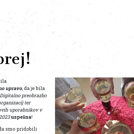
rej!
ila
vno upravo
,
da je bila
Digitalno preobrazbo
rganizacij ter
hovih uporabnikov v
-2023
uspešna
!
da smo pridobili