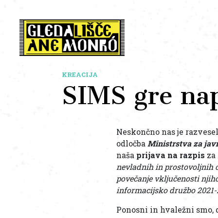
KREACIJA
SIMS gre nap
Neskončno nas je razvesel
odločba
Ministrstva za ja
naša
prijava na razpis
za
nevladnih in prostovoljnih o
povečanje vključenosti nji
informacijsko družbo 2021
Ponosni in hvaležni smo, 