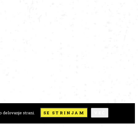
 delovanje strani.
SE STRINJAM
VEČ
e