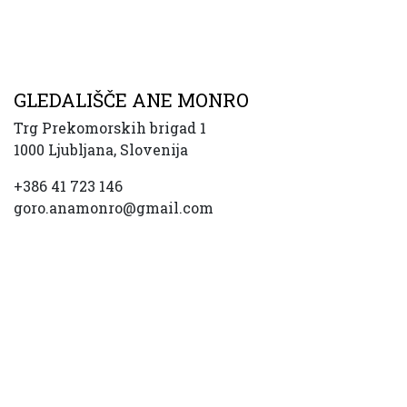
GLEDALIŠČE ANE MONRO
Trg Prekomorskih brigad 1
1000 Ljubljana, Slovenija
+386 41 723 146
goro.anamonro@gmail.com
FLICKR
A-novice
FESTIVALI
PRENOS ZNANJA
KREACIJA
MEDNARODNO