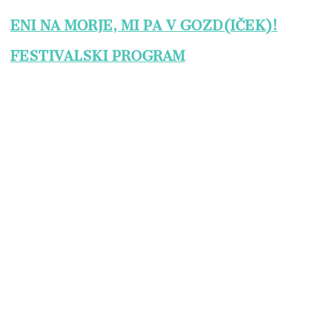
ENI NA MORJE, MI PA V GOZD(IČEK)!
FESTIVALSKI PROGRAM