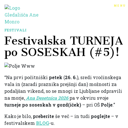
menu
FESTIVALI
Festivalska TURNEJA
po SOSESKAH (#5)!
“Na prvi počitniški
petek
(
26. 6.
), sredi vročinskega
vala in (zaradi praznika prejšnji dan) možnosti za
podaljšan vikend, so se mnogi iz Ljubljane odpravili
na morje,
Ana Desetnica 2026
pa v okviru svoje
turneje po soseskah v gozd(iček)
– pri OŠ
Polje
.”
Kako je bilo,
preberite
še več – in tudi
poglejte
– v
festivalskem
BLOG
-u.