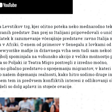
a Levstikov trg, kjer očitno poteka neko mednarodno t
anih predstav. Dan prej so Italijani pripovedovali o uni
atek k razumevanje včerajšnje predstave: ravno Italija
u v Afriki. O enem od primerov v Senegalu z lovkami od
 newyorške mafije in državnega vrha sem tudi sam nekoč 
ajbolj spominjala na vohunsko akcijo z veliko možnostjo
pa so Poljaki iz Teatra Migro postregli z izredno močno,
o gibalno predstavo o sprejemanju migrantov, v kateri 
 o našem dojemanju realnosti, kako hitro sodimo druge i
sem tem in predvsem konfliktih interesi z odlikovanji 
eli so dolg aplavz in stoječe ovacije.