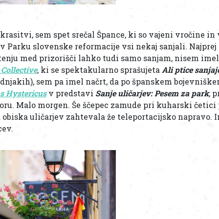
rasitvi, sem spet srečal Špance, ki so vajeni vročine in v
 Parku slovenske reformacije vsi nekaj sanjali. Najprej 
letenju med prizorišči lahko tudi samo sanjam, nisem imel 
 Collective
, ki se spektakularno sprašujeta
Ali ptice sanjaj
 vodnjakih), sem pa imel načrt, da po španskem bojevnišk
s Hystericus
v predstavi
Sanje uličarjev: Pesem za park
, 
toru. Malo morgen. Še ščepec zamude pri kuharski četici 
obiska uličarjev zahtevala že teleportacijsko napravo. I
cev.