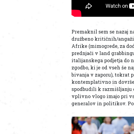
Premaknil sem se nazaj n
družbeno kritičnih/angažir
Afrike (mimogrede, za dod
prednjači v land grabbing
italijanskega podjetja do
zgodbo, ki je od vseh še n
bivanja v zaporu), tokrat 
kontemplativno in dovršen
spodbudili k razmišljanju
vplivno vlogo imajo pri v
generalov in politikov. Pož