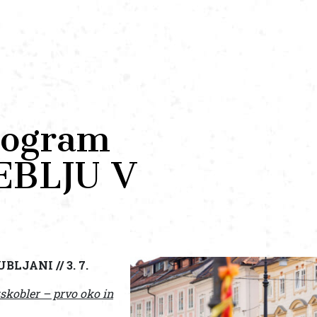
rogram
ŽEBLJU V
BLJANI // 3. 7.
kskobler – prvo oko in