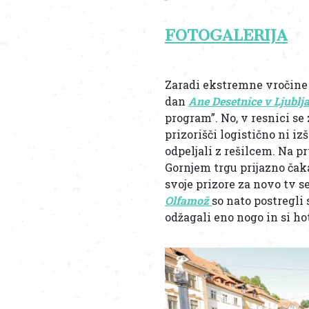
FOTOGALERIJA
Zaradi ekstremne vročine
dan
Ane Desetnice v Ljublj
program”. No, v resnici se
prizorišči logistično ni iz
odpeljali z rešilcem. Na pr
Gornjem trgu prijazno čaka
svoje prizore za novo tv se
Olfamož
so nato postregl
odžagali eno nogo in si hot