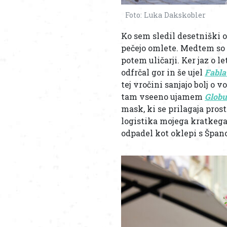
Foto: Luka Dakskobler
Ko sem sledil desetniški ok
pečejo omlete. Medtem so v
potem uličarji. Ker jaz o 
odfrčal gor in še ujel
Fabla
tej vročini sanjajo bolj o
tam vseeno ujamem
Globu
mask, ki se prilagaja pros
logistika mojega kratkega 
odpadel kot oklepi s Špan