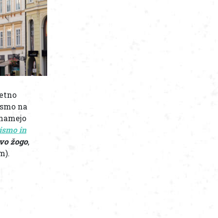
jetno
o smo na
snamejo
ismo in
rvo žogo
,
m).