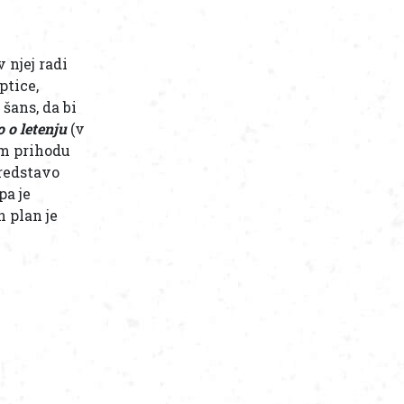
 njej radi
ptice,
šans, da bi
o o letenju
(v
em prihodu
predstavo
pa je
n plan je