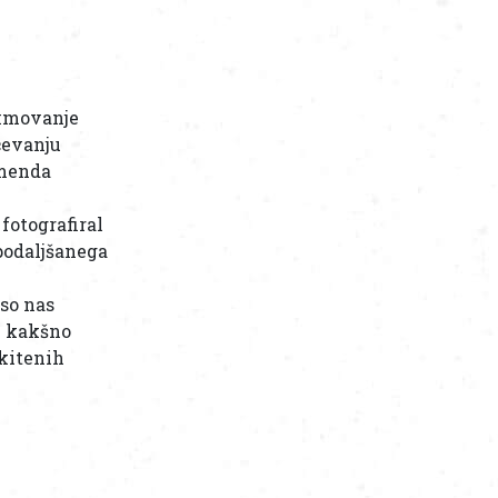
ekmovanje
čevanju
 menda
fotografiral
 podaljšanega
so nas
n kakšno
okitenih