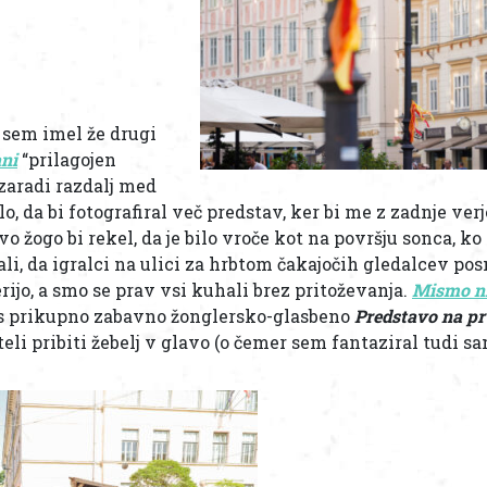
 sem imel že drugi
ani
“prilagojen
 zaradi razdalj med
šlo, da bi fotografiral več predstav, ker bi me z zadnje ver
vo žogo bi rekel, da je bilo vroče kot na površju sonca, k
li, da igralci na ulici za hrbtom čakajočih gledalcev po
rijo, a smo se prav vsi kuhali brez pritoževanja.
Mismo n
i s prikupno zabavno žonglersko-glasbeno
Predstavo na p
eli pribiti žebelj v glavo (o čemer sem fantaziral tudi sa