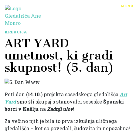
menu
KREACIJA
ART YARD –
umetnost, ki gradi
skupnost! (5. dan)
Peti dan (
14.10.
) projekta sosedskega gledališča
Art
Yard
smo šli skupaj s stanovalci soseske
Španski
borci v Kašlju
na
Zadnji ulov
!
Za večino njih je bila to prva izkušnja uličnega
gledališča – kot so povedali, čudovita in nepozabna!