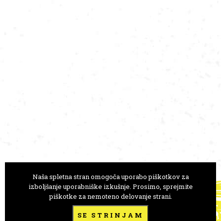
Naša spletna stran omogoča uporabo piškotkov za
GLEDALIŠČE ANE MONRO
izboljšanje uporabniške izkušnje. Prosimo, sprejmite
piškotke za nemoteno delovanje strani.
Trg Prekomorskih brigad 1
1000 Ljubljana, Slovenija
SE STRINJAM