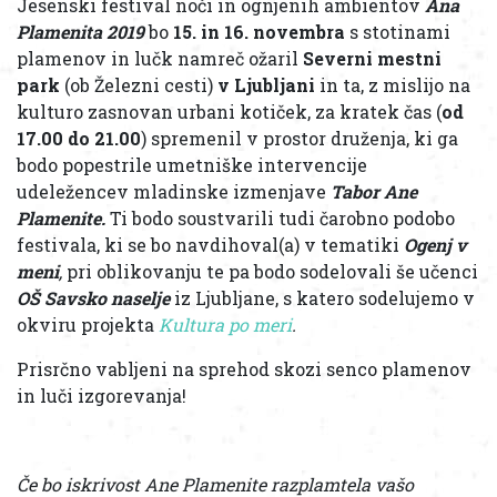
Jesenski festival noči in ognjenih ambientov
Ana
Plamenita 2019
bo
15. in 16. novembra
s stotinami
plamenov in lučk namreč ožaril
Severni mestni
park
(ob Železni cesti)
v Ljubljani
in ta, z mislijo na
kulturo zasnovan urbani kotiček, za kratek čas (
od
17.00 do 21.00
) spremenil v prostor druženja, ki ga
bodo popestrile umetniške intervencije
udeležencev mladinske izmenjave
Tabor Ane
Plamenite.
Ti bodo soustvarili tudi čarobno podobo
festivala, ki se bo navdihoval(a) v tematiki
Ogenj v
meni
,
pri oblikovanju te pa bodo sodelovali še učenci
OŠ Savsko naselje
iz Ljubljane, s katero sodelujemo v
okviru projekta
Kultura po meri
.
Prisrčno vabljeni na sprehod skozi senco plamenov
in luči izgorevanja!
Če bo iskrivost Ane Plamenite razplamtela vašo