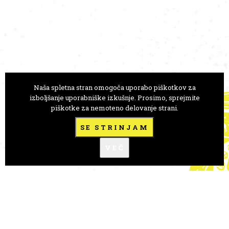
Naša spletna stran omogoča uporabo piškotkov za
GLEDALIŠČE ANE MONRO
izboljšanje uporabniške izkušnje. Prosimo, sprejmite
piškotke za nemoteno delovanje strani.
Trg Prekomorskih brigad 1
1000 Ljubljana, Slovenija
SE STRINJAM
+386 41 723 146
VEČ
goro.anamonro@gmail.com
FLICKR
A-novice
FESTIVALI
PRENOS ZNANJA