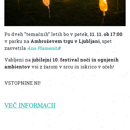
Po dveh ”temačnih” letih bo v petek,
11. 11. ob 17:00
v parku na
Ambroževem trgu v Ljubljani
, spet
zasvetila
Ana Plamenita
!
Vabljeni na
jubilejni 10. festival noči in ognjenih
ambientov
vsi z žarom v srcu in iskrico v očeh!
VSTOPNINE NI!
VEČ INFORMACIJ