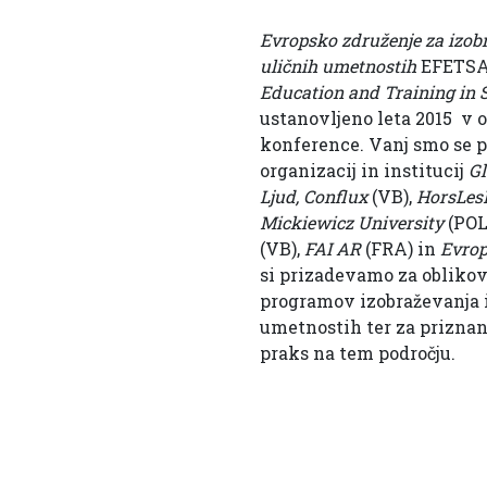
Evropsko združenje za izobr
uličnih umetnostih
EFETSA
Education and Training in S
ustanovljeno leta 2015 v 
konference. Vanj smo se p
organizacij in institucij
Gl
Ljud, Conflux
(VB),
HorsLes
Mickiewicz University
(POL
(VB),
FAI AR
(FRA) in
Evrop
si prizadevamo za obliko
programov izobraževanja i
umetnostih ter za priznanj
praks na tem področju.