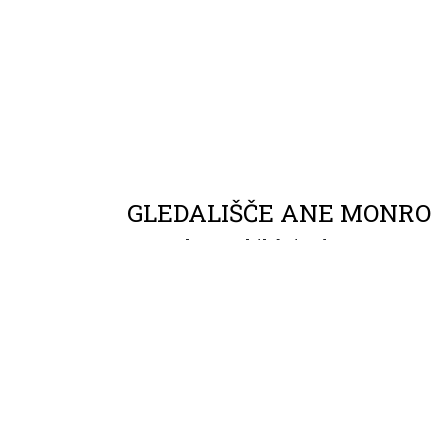
GLEDALIŠČE ANE MONRO
Trg Prekomorskih brigad 1
+386 
1000 Ljubljana, Slovenija
goro
FESTIVALI
PRENOS ZNAN
2026 © GLEDALIŠČE ANE MONRO.
IZDELAVA SPLETNE