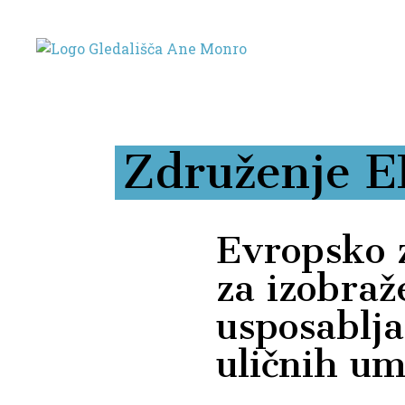
Združenje 
Evropsko 
za izobraž
usposablja
uličnih um