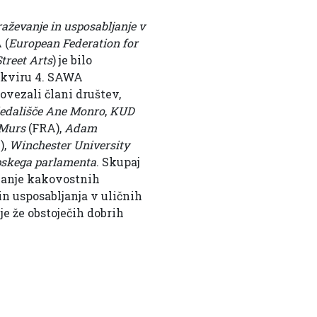
aževanje in usposabljanje v
 (
European Federation for
treet Arts
) je bilo
okviru 4. SAWA
ovezali člani društev,
edališče Ane Monro
,
KUD
Murs
(FRA),
Adam
),
Winchester University
skega parlamenta
. Skupaj
vanje kakovostnih
n usposabljanja v uličnih
e že obstoječih dobrih