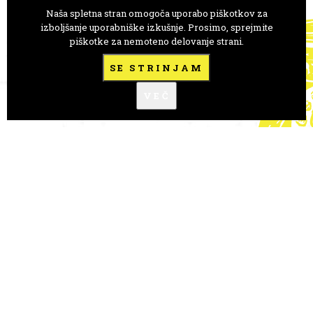
Naša spletna stran omogoča uporabo piškotkov za
GLEDALIŠČE ANE MONRO
izboljšanje uporabniške izkušnje. Prosimo, sprejmite
piškotke za nemoteno delovanje strani.
Trg Prekomorskih brigad 1
1000 Ljubljana, Slovenija
SE STRINJAM
+386 41 723 146
VEČ
goro.anamonro@gmail.com
FLICKR
A-novice
FESTIVALI
PRENOS ZNANJA
KREACIJA
MEDNARODNO