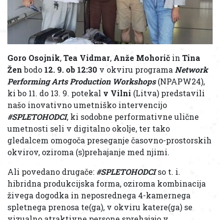
Goro Osojnik
,
Tea Vidmar
,
Anže Mohorič
in
Tina
Žen
bodo
12. 9. ob 12:30
v okviru programa
Network
Performing Arts Production Workshops
(NPAPW24),
ki bo 11. do 13. 9. potekal
v Vilni
(Litva) predstavili
našo inovativno umetniško intervencijo
#SPLETOHODCI
, ki sodobne performativne ulične
umetnosti seli v digitalno okolje, ter tako
gledalcem omogoča preseganje časovno-prostorskih
okvirov, oziroma (s)prehajanje med njimi.
Ali povedano drugače:
#SPLETOHODCI
so t. i.
hibridna produkcijska forma, oziroma kombinacija
živega dogodka in neposrednega 4-kamernega
spletnega prenosa te(ga), v okviru katere(ga) se
vizualno atraktivne persone sprehajajo v