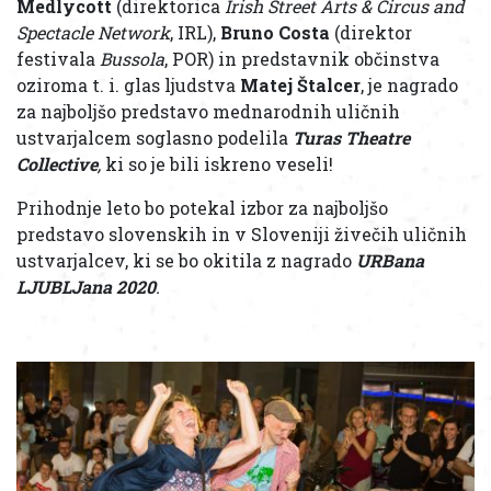
Medlycott
(direktorica
Irish Street Arts & Circus and
Spectacle Network
, IRL),
Bruno Costa
(direktor
festivala
Bussola
, POR) in predstavnik občinstva
oziroma t. i. glas ljudstva
Matej Štalcer
, je nagrado
za najboljšo predstavo mednarodnih uličnih
ustvarjalcem soglasno podelila
Turas Theatre
Collective
,
ki so je bili iskreno veseli!
Prihodnje leto bo potekal izbor za najboljšo
predstavo slovenskih in v Sloveniji živečih uličnih
ustvarjalcev, ki se bo okitila z nagrado
URBana
LJUBLJana 2020
.