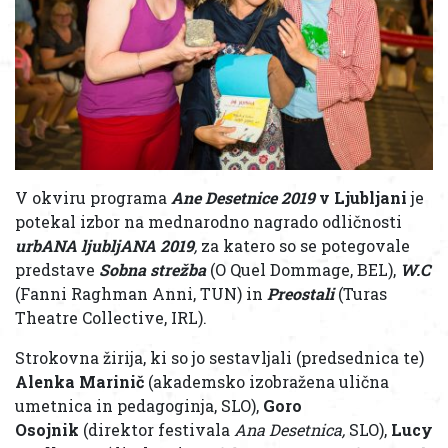
V okviru programa
Ane Desetnice 2019
v Ljubljani
je
potekal izbor na mednarodno nagrado odličnosti
urbANA ljubljANA 2019
,
za katero so se potegovale
predstave
Sobna strežba
(O Quel Dommage, BEL),
W.C
(Fanni Raghman Anni, TUN) in
Preostali
(Turas
Theatre Collective, IRL).
Strokovna žirija, ki so jo sestavljali (predsednica te)
Alenka Marinič
(akademsko izobražena ulična
umetnica in pedagoginja, SLO),
Goro
Osojnik
(direktor festivala
Ana Desetnica,
SLO),
Lucy