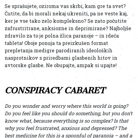
Se sprašujete, oziroma vas skrbi, kam gre ta svet?
Čutite, da bi morali nekaj ukreniti, pa ne veste kaj,
ker je vse tako zelo kompleksno? Se zato počutite
zafrustritrane, anksiozne in deprimirane? Najboljše
zdravilo za to je polna žlica paranoje – in rdeča
tableta! Oboje ponuja ta preizkušen format
prepletanja medigre parodiranih ideoloških
nasprotnikov s priredbami glasbenih hitov in
avtorske glasbe. Ne obupajte, ampak si upajte!
CONSPIRACY CABARET
Do you wonder and worry where this world is going?
Do you feel like you should do something, but you don’t
know what, because everything is so complex? Is that
why you feel frustrated, anxious and depressed? The
best medicine for this is a spoonful of paranoia – and a