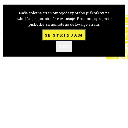
Naša spletna stran omogoča uporabo piškotkov za
GLEDALIŠČE ANE MONRO
izboljšanje uporabniške izkušnje. Prosimo, sprejmite
piškotke za nemoteno delovanje strani.
Trg Prekomorskih brigad 1
1000 Ljubljana, Slovenija
SE STRINJAM
+386 41 723 146
VEČ
goro.anamonro@gmail.com
FLICKR
A-novice
FESTIVALI
PRENOS ZNANJA
KREACIJA
MEDNARODNO