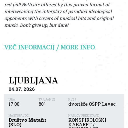
red pill! Both are offered by this proven format of
interweaving the interplay of parodied ideological
opponents with covers of musical hits and original
music. Don’t give up, but dare!
VEČ INFORMACIJ / MORE INFO
LJUBLJANA
04.07. 2026
URA
TRAJANJE
KJE?
17:00
80'
dvorišče OŠPP Levec
NASTOPAJOČI
NASLOV PREDSTAVE
Društvo Matafir
KONSPIROLOŠKI
(SLO)
KABARET /