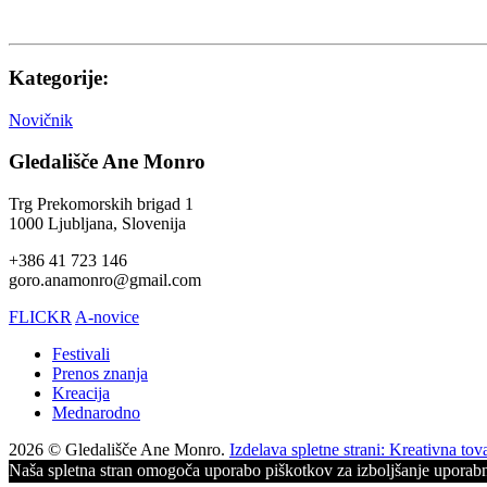
Kategorije:
Novičnik
Gledališče Ane Monro
Trg Prekomorskih brigad 1
1000 Ljubljana, Slovenija
+386 41 723 146
goro.anamonro@gmail.com
FLICKR
A-novice
Festivali
Prenos znanja
Kreacija
Mednarodno
2026 © Gledališče Ane Monro.
Izdelava spletne strani: Kreativna tov
Naša spletna stran omogoča uporabo piškotkov za izboljšanje uporabni