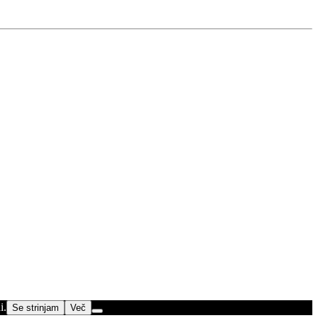
i.
Se strinjam
Več