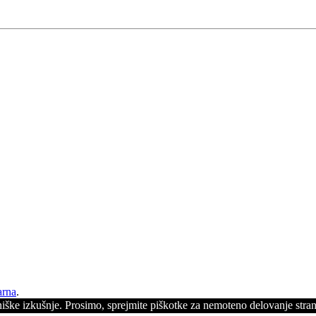
arna
.
ške izkušnje. Prosimo, sprejmite piškotke za nemoteno delovanje stran