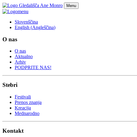
Menu
m
e
n
u
Slovenščina
English
(
Angleščina
)
O nas
O nas
Aktualno
Arhiv
PODPRITE NAS!
Stebri
Festivali
Prenos znanja
Kreacija
Mednarodno
Kontakt