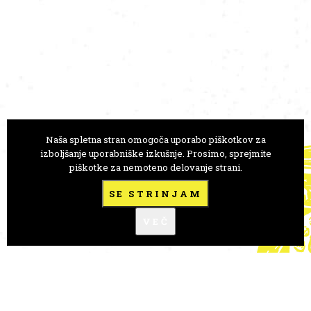
Naša spletna stran omogoča uporabo piškotkov za
GLEDALIŠČE ANE MONRO
izboljšanje uporabniške izkušnje. Prosimo, sprejmite
piškotke za nemoteno delovanje strani.
Trg Prekomorskih brigad 1
1000 Ljubljana, Slovenija
SE STRINJAM
+386 41 723 146
VEČ
goro.anamonro@gmail.com
FLICKR
A-novice
FESTIVALI