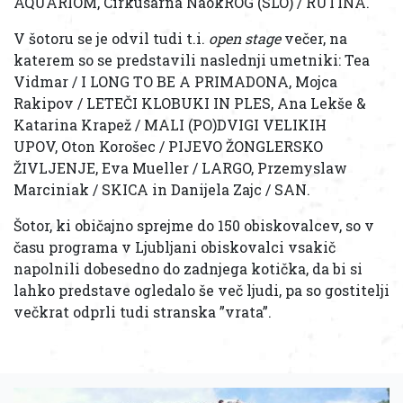
AQUARIOM, Cirkusarna NaokROG (SLO) / RUTINA.
V šotoru se je odvil tudi t.i.
open stage
večer, na
katerem so se predstavili naslednji umetniki: Tea
Vidmar / I LONG TO BE A PRIMADONA, Mojca
Rakipov / LETEČI KLOBUKI IN PLES, Ana Lekše &
Katarina Krapež / MALI (PO)DVIGI VELIKIH
UPOV, Oton Korošec / PIJEVO ŽONGLERSKO
ŽIVLJENJE, Eva Mueller / LARGO, Przemyslaw
Marciniak / SKICA in Danijela Zajc / SAN.
Šotor, ki običajno sprejme do 150 obiskovalcev, so v
času programa v Ljubljani obiskovalci vsakič
napolnili dobesedno do zadnjega kotička, da bi si
lahko predstave ogledalo še več ljudi, pa so gostitelji
večkrat odprli tudi stranska ”vrata”.