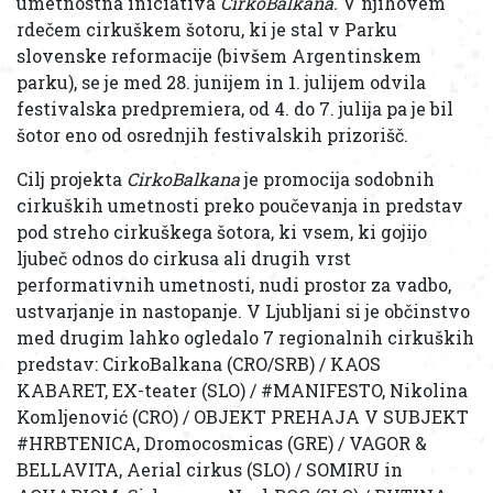
umetnostna iniciativa
CirkoBalkana.
V njihovem
rdečem cirkuškem šotoru, ki je stal v Parku
slovenske reformacije (bivšem Argentinskem
parku), se je med 28. junijem in 1. julijem odvila
festivalska predpremiera, od 4. do 7. julija pa je bil
šotor eno od osrednjih festivalskih prizorišč.
Cilj projekta
CirkoBalkana
je promocija sodobnih
cirkuških umetnosti preko poučevanja in predstav
pod streho cirkuškega šotora, ki vsem, ki gojijo
ljubeč odnos do cirkusa ali drugih vrst
performativnih umetnosti, nudi prostor za vadbo,
ustvarjanje in nastopanje. V Ljubljani si je občinstvo
med drugim lahko ogledalo 7 regionalnih cirkuških
predstav:
CirkoBalkana (CRO/SRB) / KAOS
KABARET, EX-teater (SLO) / #MANIFESTO, Nikolina
Komljenović (CRO) / OBJEKT PREHAJA V SUBJEKT
#HRBTENICA, Dromocosmicas (GRE) / VAGOR &
BELLAVITA, Aerial cirkus (SLO) / SOMIRU in