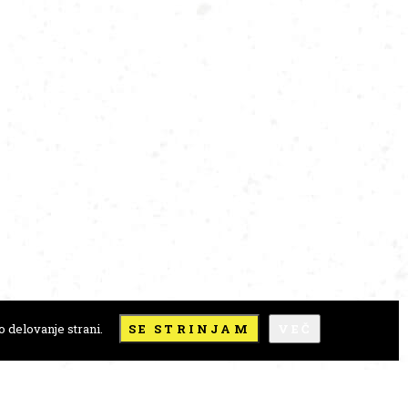
 delovanje strani.
SE STRINJAM
VEČ
e