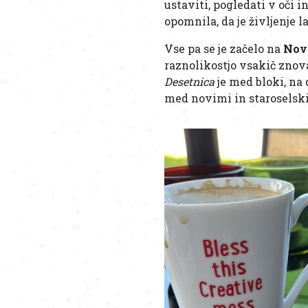
ustaviti, pogledati v oči 
opomnila, da je življenje l
Vse pa se je začelo na
Nov
raznolikostjo vsakič znov
Desetnica
je med bloki, na 
med novimi in staroselski