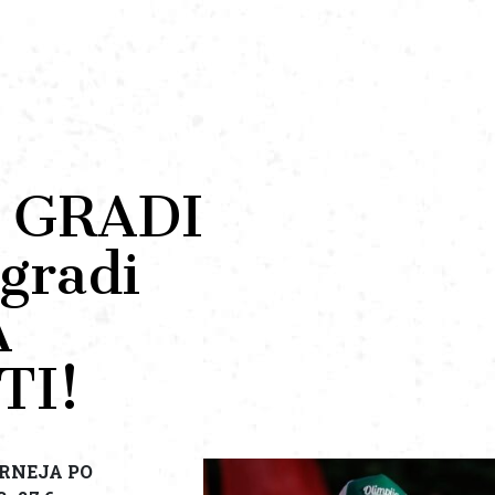
t GRADI
gradi
A
TI!
TURNEJA PO