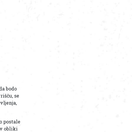
 da bodo
rišču, se
vljenja,
o postale
v obliki