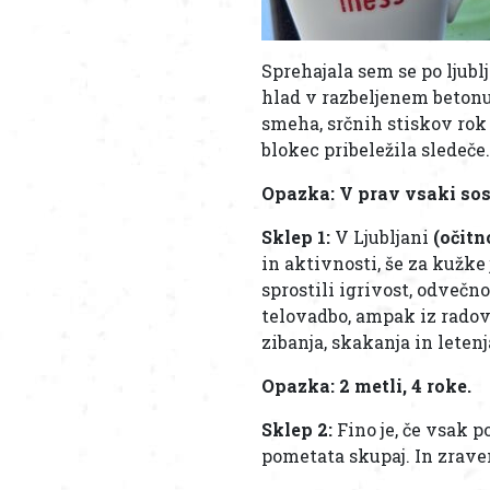
Sprehajala sem se po ljubl
hlad v razbeljenem betonu
smeha, srčnih stiskov rok
blokec pribeležila sledeče.
Opazka: V prav vsaki sose
Sklep 1:
V Ljubljani
(očitn
in aktivnosti, še za kužke
sprostili igrivost, odvečn
telovadbo, ampak iz radove
zibanja, skakanja in letenj
Opazka: 2 metli, 4 roke.
Sklep 2:
Fino je, če vsak 
pometata skupaj. In zraven