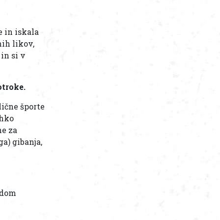
 in iskala
ih likov,
in si v
otroke.
lične športe
ahko
ne za
a) gibanja,
sedom