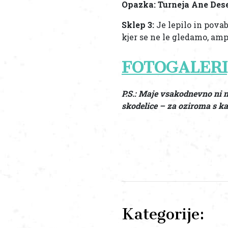
Opazka: Turneja Ane Dese
Sklep 3:
Je lepilo in povab
kjer se ne le gledamo, am
FOTOGALERI
P.S.: Maje vsakodnevno ni n
skodelice – za oziroma s ka
Kategorije: