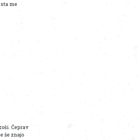
 sta me
koši. Čeprav
e še znajo