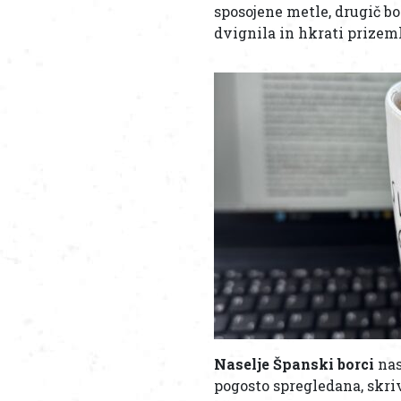
sposojene metle, drugič b
dvignila in hkrati prizem
Naselje Španski borci
nas
pogosto spregledana, skriv