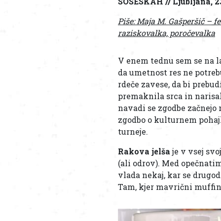
SOSESKAH // Ljubljana, 23
Piše: Maja M. Gašperšič – f
raziskovalka, poročevalka
V enem tednu sem se na la
da umetnost res ne potreb
rdeče zavese, da bi prebud
premaknila srca in narisa
navadi se zgodbe začnejo
zgodbo o kulturnem pohajk
turneje.
Rakova jelša
je v vsej sv
(ali odrov). Med opečnatim
vlada nekaj, kar se drugod
Tam, kjer mavrični muffin