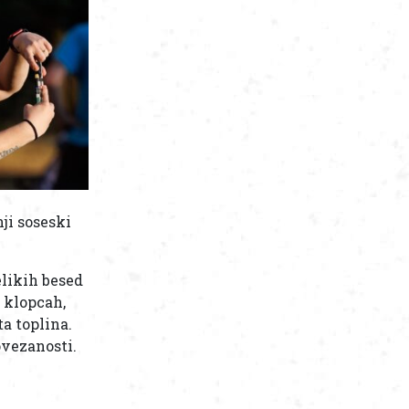
ji soseski
elikih besed
n klopcah,
ta toplina.
ovezanosti.