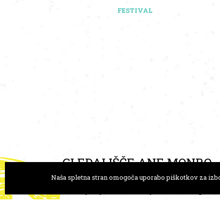
FESTIVAL
GLEDALIŠČE ANE MONRO
Naša spletna stran omogoča uporabo piškotkov za izbo
Trg Prekomorskih brigad 1
+386 
1000 Ljubljana, Slovenija
goro
FESTIVALI
PRENOS ZNAN