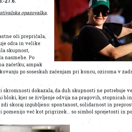
.-27.6.
estivalska opazovalka,
stne oči prepričala,
uje odra in velike
ila skupnost,
la nasmehe. Po
 na začetku; ampak
ovanju po soseskah začenjam pri koncu, oziroma v zadn
oji skromnosti dokazala, da duh skupnosti ne potrebuje v
i bloki, kjer se življenje odvija na pragovih, stopnicah i
 zdi skoraj izgubljeno: spontanost, solidarnost in prepros
i pomenijo več kot prigrizek… so simbol sprejetosti in p