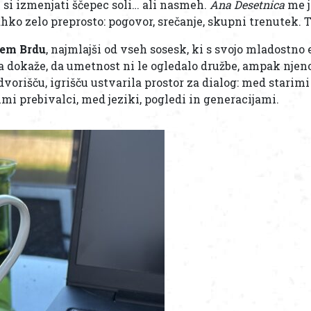
in si izmenjati ščepec soli… ali nasmeh.
Ana Desetnica
me j
ahko zelo preprosto: pogovor, srečanje, skupni trenutek. To
em Brdu
, najmlajši od vseh sosesk, ki s svojo mladostno 
a dokaže, da umetnost ni le ogledalo družbe, ampak njeno
dvorišču, igrišču ustvarila prostor za dialog: med starim
mi prebivalci, med jeziki, pogledi in generacijami.