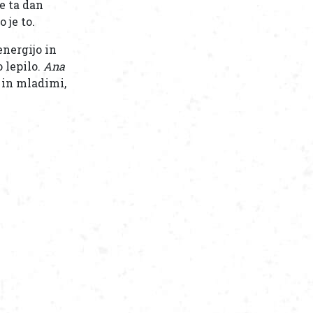
e ta dan
 je to.
energijo in
 lepilo.
Ana
i in mladimi,