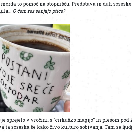
o morda to pomoč na stopnišču. Predstava in duh soseske
ljila…
O čem res sanjajo ptice?
 je sprejelo v vročini, s “cirkuško magijo” in plesom pod 
a ta soseska še kako živo kulturo sobivanja. Tam se ljudj