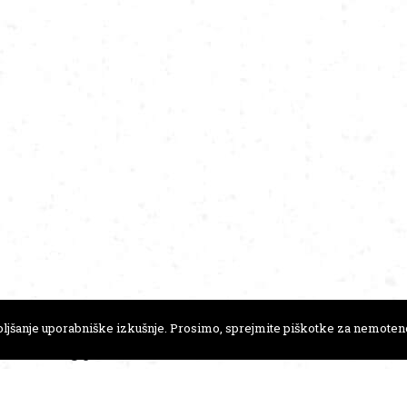
ljšanje uporabniške izkušnje. Prosimo, sprejmite piškotke za nemoteno
41 723 146
FLICKR
A-novic
.anamonro@gmail.com
JA
KREACIJA
MEDNARODNO