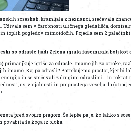
janskih soseskah, kramljala z neznanci, srečevala znance
. Uživala sem v čarobnosti uličnega gledališča, domiseln
 in toplih pogledov mimoidočih. Pojedla sem 2 palačinki 
ski so odrasle ljudi Zelena igrala fascinirala bolj kot 
o)
primanjkuje igrišč za odrasle. Imamo jih za otroke, raz
 jih imamo. Kaj pa odrasli? Potrebujemo prostor, kjer bi l
o energijo in se srečevali z drugimi odraslimi… in tokrat 
dnosti, ustvarjalnosti in preprostega veselja do (otročjeg
a.
pometa pred svojim pragom. Še lepše pa je, ko lahko s so
 povabita še koga iz bloka.