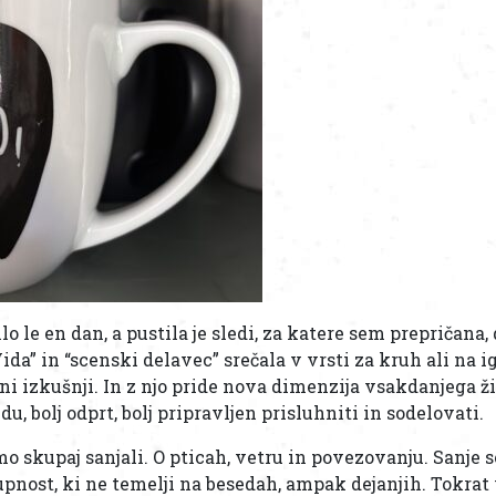
lo le en dan, a pustila je sledi, za katere sem prepričana,
Vida” in “scenski delavec” srečala v vrsti za kruh ali na ig
i izkušnji. In z njo pride nova dimenzija vsakdanjega ži
sedu, bolj odprt, bolj pripravljen prisluhniti in sodelovati.
o skupaj sanjali. O pticah, vetru in povezovanju. Sanje s
upnost, ki ne temelji na besedah, ampak dejanjih. Tokrat 