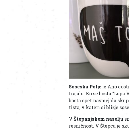
Soseska Polje
je Ano gosti
trajale. Ko se bosta “Lepa 
bosta spet nasmejala skupn
tista, v kateri si bližje so
V
Štepanjskem naselju
sm
resničnost. V Štepcu je sk