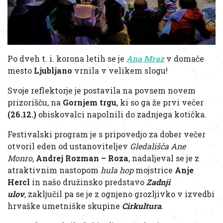
Po dveh t. i. korona letih se je
Ana Mraz
v domače
mesto
Ljubljano
vrnila v velikem slogu!
Svoje reflektorje je postavila na povsem novem
prizorišču, na
Gornjem trgu
, ki so ga že prvi večer
(26.12.)
obiskovalci napolnili do zadnjega kotička.
Festivalski program je s pripovedjo za dober večer
otvoril eden od ustanoviteljev
Gledališča Ane
Monro,
Andrej Rozman – Roza
, nadaljeval se je z
atraktivnim nastopom
hula hop
mojstrice
Anje
Hercl
in našo družinsko predstavo
Zadnji
ulov
,
zaključil pa se je z ognjeno grozljivko v izvedbi
hrvaške umetniške skupine
Cirkultura
.