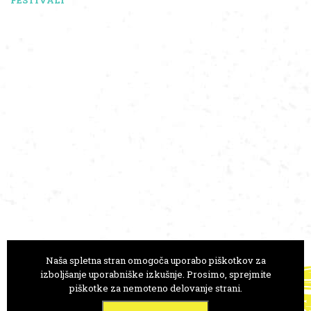
FESTIVALI
Naša spletna stran omogoča uporabo piškotkov za
GLEDALIŠČE ANE MONRO
izboljšanje uporabniške izkušnje. Prosimo, sprejmite
piškotke za nemoteno delovanje strani.
Trg Prekomorskih brigad 1