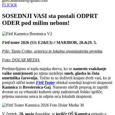
goro.anamonro@gmail.com
FLICKR
SOSEDNJI VASI sta postali ODPRT
ODER pod milim nebom!
Firtl teater
2026 (S3: E2&E3) // MARIBOR, 28.&29. 5.
Piše: Tanja Cvitko, avtorica in lokalna organizatorka projekta
Foto: DOLAR MEDIA
Predstavljajmo si topla majska dneva, ko se
namesto vsakdanje
vaške umirjenosti
po njima razležejo
smeh, glasba in čista
umetniška čarovnija
. Točno to so doživeli krajani dveh vasi, ko je
potujoči ulični teater
Firtl Teater
obiskal sosednji krajevni skupnosti
Kamnica
in
Bresternica-Gaj
. Namesto rdečih preprog in zaprtih
dvoran so za vrhunski kulturni utrip zadostovali šolsko igrišče,
prijetna naravna senca in odprta srca lokalnih skupnosti.
V četrtek,
28. maja
dopoldne, je
igrišče OŠ Kamnica
utripalo v