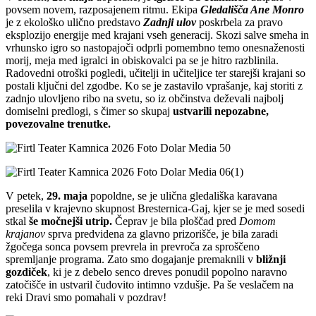
povsem novem, razposajenem ritmu. Ekipa
Gledališča Ane Monro
je z ekološko ulično predstavo
Zadnji ulov
poskrbela za pravo
eksplozijo energije med krajani vseh generacij. Skozi salve smeha in
vrhunsko igro so nastopajoči odprli pomembno temo onesnaženosti
morij, meja med igralci in obiskovalci pa se je hitro razblinila.
Radovedni otroški pogledi, učitelji in učiteljice ter starejši krajani so
postali ključni del zgodbe. Ko se je zastavilo vprašanje, kaj storiti z
zadnjo ulovljeno ribo na svetu, so iz občinstva deževali najbolj
domiselni predlogi, s čimer so skupaj
ustvarili nepozabne,
povezovalne trenutke.
V petek,
29. maja
popoldne, se je ulična gledališka karavana
preselila v krajevno skupnost Bresternica-Gaj, kjer se je med sosedi
stkal
še močnejši utrip.
Čeprav je bila ploščad pred
Domom
krajanov
sprva predvidena za glavno prizorišče, je bila zaradi
žgočega sonca povsem prevrela in prevroča za sproščeno
spremljanje programa. Zato smo dogajanje premaknili v
bližnji
gozdiček
, ki je z debelo senco dreves ponudil popolno naravno
zatočišče in ustvaril čudovito intimno vzdušje. Pa še veslačem na
reki Dravi smo pomahali v pozdrav!