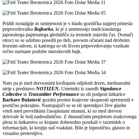
Pridih nostalgije in umirjenosti je v hladu gozdička najprej prinesla
pripovedovalka
Bajkarka
, ki je z umetnostjo tradicionalnega
japonskega papirnatega gledališča za trenutek ustavila čas. Domači
otroci so se udobno posedli po tleh, povsem očarani nad drobnim
lesenim odrom, iz katerega so ob živem pripovedovanju vznikale
ročno narisane podobe starodavnih bajk.
Nato pa je med drevesnimi krošnjami odjeknil drzen, mednarodni
utrip s predstavo
NOTIZEN
.
Umetniki iz zasedb
Signdance
Collective
in
Transmitter Performance
so ob podpori lutkarice
Barbare Bulatović
gozdni prostor krajevne skupnosti spremenili v
poetično pokrajino. Nastopajoči so se ob spremljavi žive glasbe
vrteli med prevelikimi časopisnimi stranmi, ki so med drevesi
delovale še bolj nadrealistično. Z dinamičnim prepletom znakovnega
plesa in lutkarstva so krajane dobesedno posrkali v razmislek o
informacijah, ki krojijo naš vsakdan. Bilo je hipnotično, glasno in
vizualno pretresljivo.