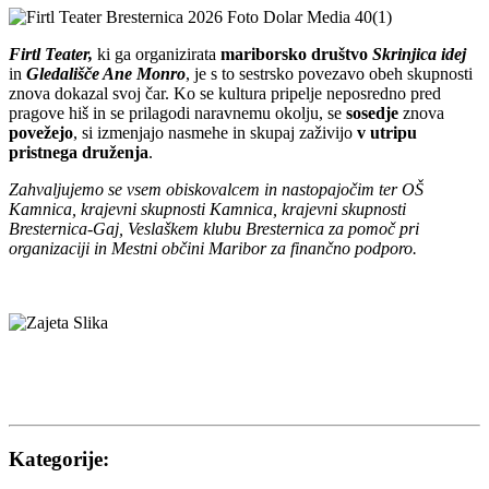
Firtl Teater,
ki ga organizirata
mariborsko društvo
Skrinjica ide
j
in
Gledališče Ane Monro
, je s to sestrsko povezavo obeh skupnosti
znova dokazal svoj čar. Ko se kultura pripelje neposredno pred
pragove hiš in se prilagodi naravnemu okolju, se
sosedje
znova
povežejo
, si izmenjajo nasmehe in skupaj zaživijo
v utripu
pristnega druženja
.
Zahvaljujemo se vsem obiskovalcem in nastopajočim ter OŠ
Kamnica, krajevni skupnosti Kamnica, krajevni skupnosti
Bresternica-Gaj, Veslaškem klubu Bresternica za pomoč pri
organizaciji in Mestni občini Maribor za finančno podporo.
Kategorije: