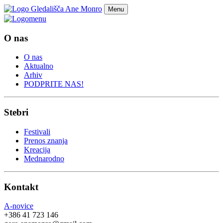
Menu
m
e
n
u
O nas
O nas
Aktualno
Arhiv
PODPRITE NAS!
Stebri
Festivali
Prenos znanja
Kreacija
Mednarodno
Kontakt
A-novice
+386 41 723 146